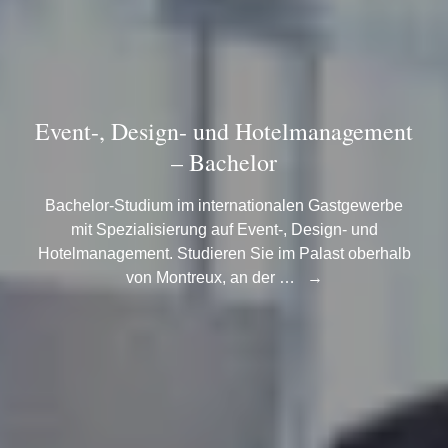
Event-, Design- und Hotelmanagement
– Bachelor
Bachelor-Studium im internationalen Gastgewerbe
mit Spezialisierung auf Event-, Design- und
Hotelmanagement. Studieren Sie im Palast oberhalb
von Montreux, an der …
→