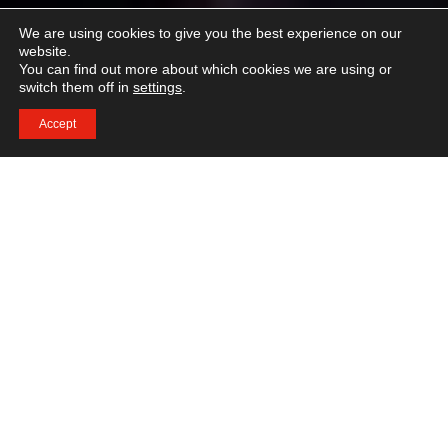
We are using cookies to give you the best experience on our
website.
You can find out more about which cookies we are using or
switch them off in
settings
.
Accept
Broschüre anfordern
Reizt Sie eine internationale Karriere mit
der ganzen Welt als Arbeitsplatz?
Schnell wachsende Branche
Die Hotel-, Restaurant-, Service- und Erlebnisbranche ist
international als “Hospitality Industry” bekannt. Seit